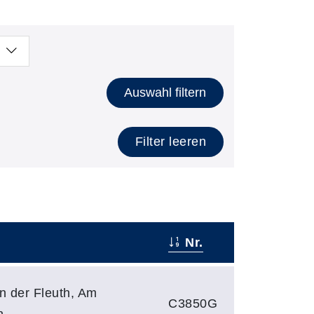
Auswahl filtern
Filter leeren
Nr.
–
n der Fleuth, Am
C3850G
n