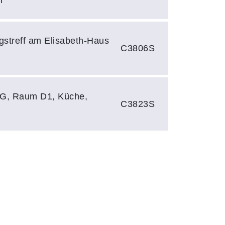
gstreff am Elisabeth-Haus
C3806S
EG, Raum D1, Küche,
C3823S