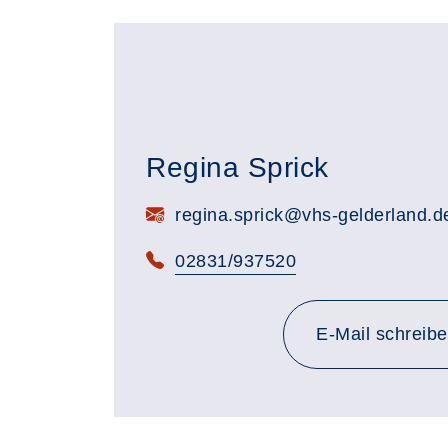
Regina Sprick
E-Mail:
regina.sprick@vhs-gelderland.d
Telefon:
02831/937520
E-Mail schreib