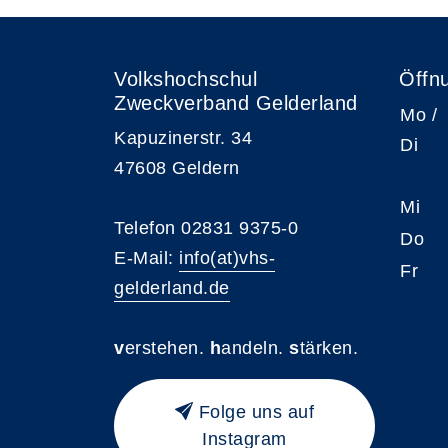
Volkshochschul
Öffn
Zweckverband Gelderland
Mo /
Kapuzinerstr. 34
Di
47608 Geldern
Mi
Telefon 02831 9375-0
Do
E-Mail:
info(at)vhs-
Fr
gelderland.de
v
erstehen.
h
andeln.
s
tärken.
Folge uns auf
Instagram