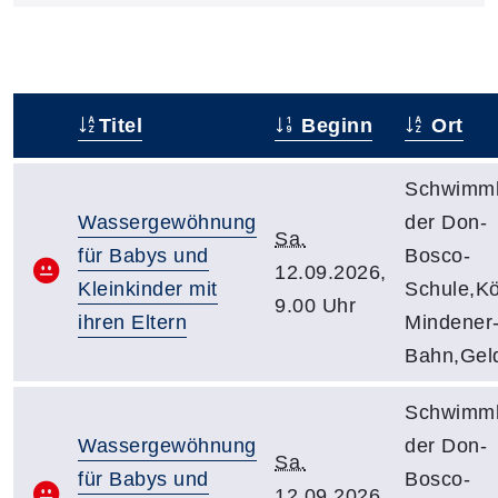
Titel
Beginn
Ort
–
Schwimmh
Wassergewöhnung
der Don-
Sa.
für Babys und
Bosco-
12.09.2026,
Kleinkinder mit
Schule,Kö
9.00 Uhr
ihren Eltern
Mindener
Bahn,Gel
Schwimmh
Wassergewöhnung
der Don-
Sa.
für Babys und
Bosco-
12.09.2026,