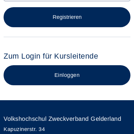
Registrieren
Zum Login für Kursleitende
Login für Kursleitende im neue
Einloggen
Volkshochschul Zweckverband Gelderland
Kapuzinerstr. 34