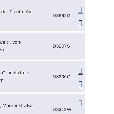
 der Fleuth, Am
D3862G
welt", von-
D3207S
en
r-Grundschule,
D3306G
rn
, Moorenstraße,
D3312W