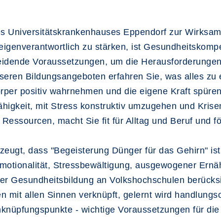
des Universitätskrankenhauses Eppendorf zur Wirksa
igenverantwortlich zu stärken, ist Gesundheitskompe
eidende Voraussetzungen, um die Herausforderungen 
unseren Bildungsangeboten erfahren Sie, was alles z
örper positiv wahrnehmen und die eigene Kraft spüre
igkeit, mit Stress konstruktiv umzugehen und Krisen
Ressourcen, macht Sie fit für Alltag und Beruf und fö
zeugt, dass "Begeisterung Dünger für das Gehirn" ist
 Emotionalität, Stressbewältigung, ausgewogener Er
er Gesundheitsbildung an Volkshochschulen berücksic
 mit allen Sinnen verknüpft, gelernt wird handlungso
nknüpfungspunkte - wichtige Voraussetzungen für die