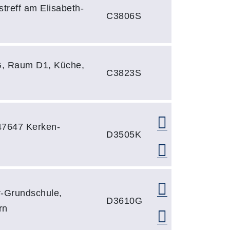
treff am Elisabeth-
C3806S
G, Raum D1, Küche,
C3823S
47647 Kerken-
D3505K
r-Grundschule,
D3610G
rn