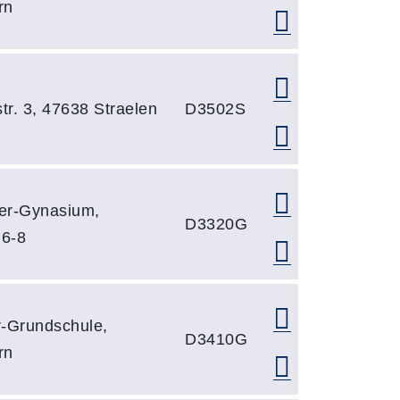
rn
tr. 3, 47638 Straelen
D3502S
ner-Gynasium,
D3320G
 6-8
r-Grundschule,
D3410G
rn