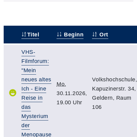
Titel
Beginn
Ort
–
VHS-
Filmforum:
"Mein
neues altes
Volkshochschule,
Mo.
Ich - Eine
Kapuzinerstr. 34,
30.11.2026,
Reise in
Geldern, Raum
19.00 Uhr
das
106
Mysterium
der
Menopause