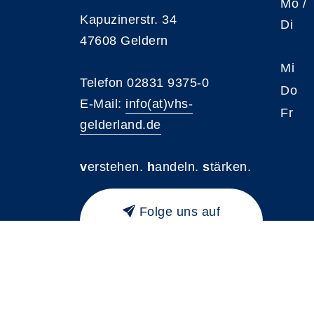
Mo /
Kapuzinerstr. 34
Di
47608 Geldern
Mi
Telefon 02831 9375-0
Do
E-Mail:
info(at)vhs-
Fr
gelderland.de
v
erstehen.
h
andeln.
s
tärken.
Folge uns auf
Instagram
A
Kontrast
Schriftgröße
A