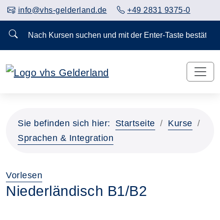
info@vhs-gelderland.de
+49 2831 9375-0
Nach Kursen suchen und mit der Enter-Taste bestä
Vorheriges Slider-Bild anzeigen
Näch
Sie befinden sich hier:
Startseite
Kurse
Sprachen & Integration
Vorlesen
Niederländisch B1/B2