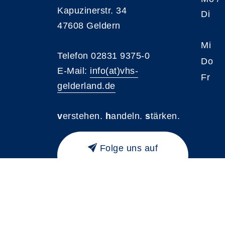
Kapuzinerstr. 34
Di
47608 Geldern
Mi
Telefon 02831 9375-0
Do
E-Mail:
info(at)vhs-
Fr
gelderland.de
v
erstehen.
h
andeln.
s
tärken.
Folge uns auf
Instagram
A
Kontrast
Schriftgröße
A