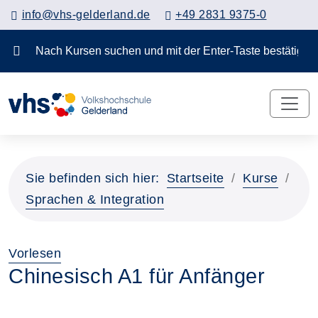
info@vhs-gelderland.de
+49 2831 9375-0
Nach Kursen suchen und mit der Enter-Taste bestä
Vorheriges Slider-Bild anzeigen
Näch
Sie befinden sich hier:
Startseite
Kurse
Sprachen & Integration
Vorlesen
Chinesisch A1 für Anfänger