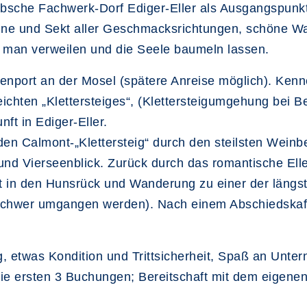
bsche Fachwerk-Dorf Ediger-Eller als Ausgangspun
ine und Sekt aller Geschmacksrichtungen, schöne W
g man verweilen und die Seele baumeln lassen.
tzenport an der Mosel (spätere Anreise möglich). 
chten „Klettersteiges“, (Klettersteigumgehung bei Be
ft in Ediger-Eller.
den Calmont-„Klettersteig“ durch den steilsten Wein
nd Vierseenblick. Zurück durch das romantische Eller
rt in den Hunsrück und Wanderung zu einer der läng
nschwer umgangen werden). Nach einem Abschiedskaf
g, etwas Kondition und Trittsicherheit, Spaß an Unt
die ersten 3 Buchungen; Bereitschaft mit dem eigene