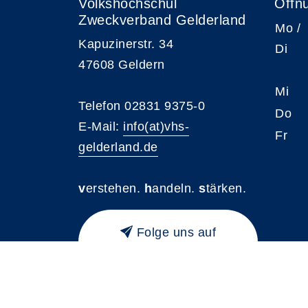
Volkshochschul
Öffn
Zweckverband Gelderland
Mo /
Kapuzinerstr. 34
Di
47608 Geldern
Mi
Telefon 02831 9375-0
Do
E-Mail:
info(at)vhs-
Fr
gelderland.de
v
erstehen.
h
andeln.
s
tärken.
Folge uns auf
Instagram