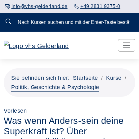
info@vhs-gelderland.de
+49 2831 9375-0
Nach Kursen suchen und mit der Enter-Taste bestä
Vorheriges Slider-Bild anzeigen
Näch
Sie befinden sich hier:
Startseite
Kurse
Politik, Geschichte & Psychologie
Vorlesen
Was wenn Anders-sein deine
Superkraft ist? Über