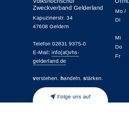
Volkshochschul
Öffn
Zweckverband Gelderland
Mo /
Kapuzinerstr. 34
Di
47608 Geldern
Mi
Telefon 02831 9375-0
Do
E-Mail:
info(at)vhs-
Fr
gelderland.de
v
erstehen.
h
andeln.
s
tärken.
Folge uns auf
Instagram