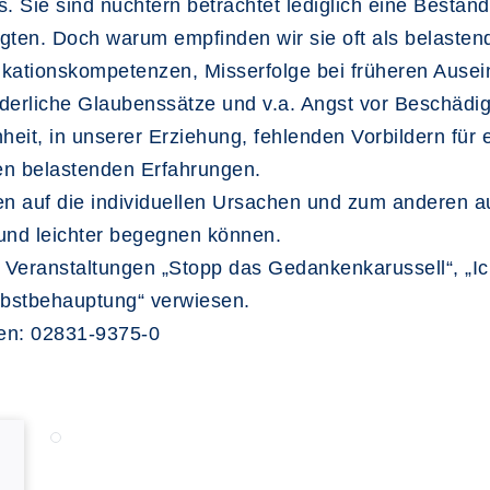
es. Sie sind nüchtern betrachtet lediglich eine Besta
ten. Doch warum empfinden wir sie oft als belastend?
ationskompetenzen, Misserfolge bei früheren Ausei
derliche Glaubenssätze und v.a. Angst vor Beschädi
heit, in unserer Erziehung, fehlenden Vorbildern für
den belastenden Erfahrungen.
auf die individuellen Ursachen und zum anderen auf
 und leichter begegnen können.
 Veranstaltungen „Stopp das Gedankenkarussell“, „Ich
lbstbehauptung“ verwiesen.
en: 02831-9375-0