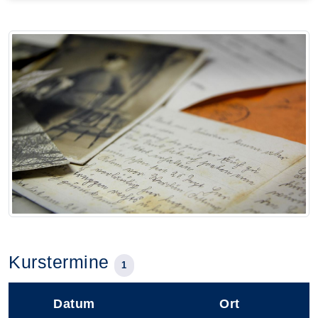
Kurstermine
1
Datum
Ort
–