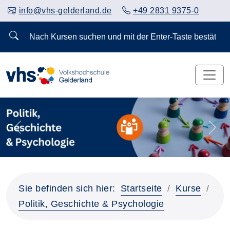
info@vhs-gelderland.de
+49 2831 9375-0
Nach Kursen suchen und mit der Enter-Taste bestä
Vorheriges Slider-Bild anzeigen
Näch
Sie befinden sich hier:
Startseite
Kurse
Politik, Geschichte & Psychologie