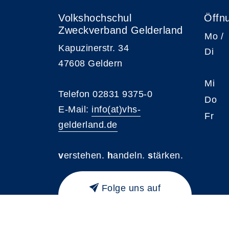
Volkshochschul
Öffn
Zweckverband Gelderland
Mo /
Kapuzinerstr. 34
Di
47608 Geldern
Mi
Telefon 02831 9375-0
Do
E-Mail:
info(at)vhs-
Fr
gelderland.de
v
erstehen.
h
andeln.
s
tärken.
Folge uns auf
Instagram