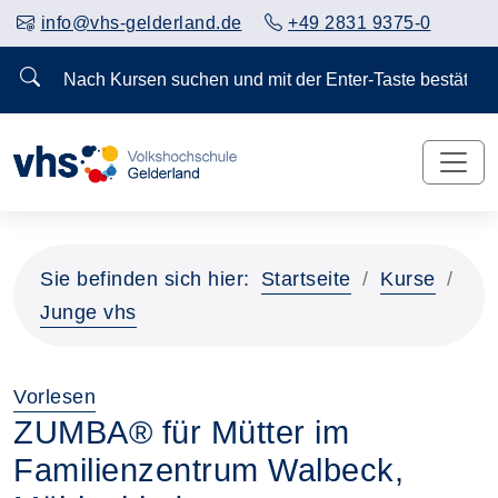
info@vhs-gelderland.de
+49 2831 9375-0
Nach Kursen suchen und mit der Enter-Taste bestä
Vorheriges Slider-Bild anzeigen
Näch
Sie befinden sich hier:
Startseite
Kurse
Junge vhs
Vorlesen
ZUMBA® für Mütter im
Familienzentrum Walbeck,