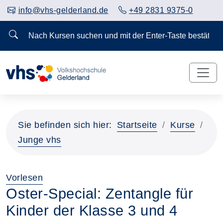
info@vhs-gelderland.de
+49 2831 9375-0
Nach Kursen suchen und mit der Enter-Taste bestä
Vorheriges Slider-Bild anzeigen
Näch
Sie befinden sich hier:
Startseite
Kurse
Junge vhs
Vorlesen
Oster-Special: Zentangle für
Kinder der Klasse 3 und 4