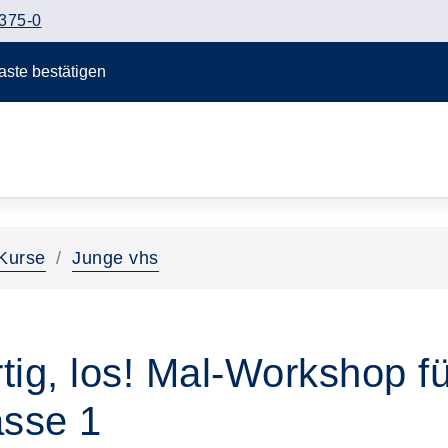
375-0
Taste bestätigen
Kurse
Junge vhs
rtig, los! Mal-Workshop f
asse 1