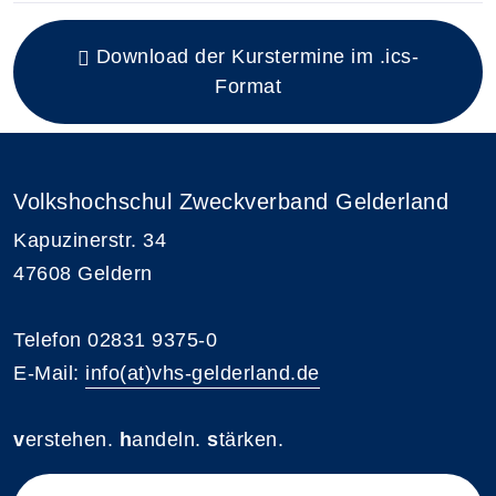
Insgesamt gibt es 1 Termine zum diesen Kurs
Download der Kurstermine im .ics-
Format
Volkshochschul Zweckverband Gelderland
Kapuzinerstr. 34
47608 Geldern
Telefon 02831 9375-0
E-Mail:
info(at)vhs-gelderland.de
v
erstehen.
h
andeln.
s
tärken.