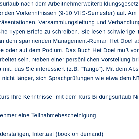
ungsurlaub nach dem Arbeitnehmerweiterbildungsgeset
henden Vorkenntnissen (9-10 VHS-Semester) auf. Am
 Präsentationen, Versammlungsleitung und Verhandlung 
he Typen Briefe zu schreiben. Sie lesen schwierige T
 an dem spannenden Management-Roman Het Doel ab K
pe oder auf dem Podium. Das Buch Het Doel muß vor 
eitet sein. Neben einer persönlichen Vorstellung bri
mit, das Sie interessiert (z.B. "Tango"). Mit dem A
er nicht länger, sich Sprachprüfungen wie etwa dem 
Kurs Ihre Kenntnisse mit dem Kurs Bildungsurlaub Ni
nehmer eine Teilnahmebescheinigung.
derstaligen, Intertaal (book on demand)