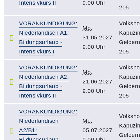
Intensivkurs II
9.00 Uhr
205
VORANKÜNDIGUNG:
Volksho
Mo.
Niederländisch A1:
Kapuzin
31.05.2027,
Bildungsurlaub -
Gelder
9.00 Uhr
Intensivkurs I
205
VORANKÜNDIGUNG:
Volksho
Mo.
Niederländisch A2:
Kapuzin
21.06.2027,
Bildungsurlaub -
Gelder
9.00 Uhr
Intensivkurs II
205
VORANKÜNDIGUNG:
Volksho
Niederländisch
Mo.
Kapuzin
A2/B1:
05.07.2027,
Gelder
Bildungsurlaub -
9.00 Uhr