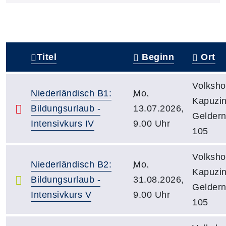
Titel
Beginn
Ort
–
Volksho
Niederländisch B1:
Mo.
Kapuzin
Bildungsurlaub -
13.07.2026,
Gelder
Intensivkurs IV
9.00 Uhr
105
Volksho
Niederländisch B2:
Mo.
Kapuzin
Bildungsurlaub -
31.08.2026,
Gelder
Intensivkurs V
9.00 Uhr
105