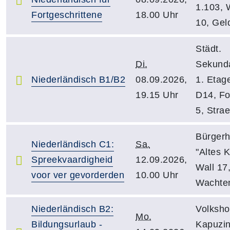
1.103, 
Fortgeschrittene
18.00 Uhr
10, Gel
Städt.
Di.
Sekunda
Niederländisch B1/B2
08.09.2026,
1. Etag
19.15 Uhr
D14, Fo
5, Stra
Bürger
Niederländisch C1:
Sa.
"Altes K
Spreekvaardigheid
12.09.2026,
Wall 17
voor ver gevorderden
10.00 Uhr
Wachte
Niederländisch B2:
Volksho
Mo.
Bildungsurlaub -
Kapuzin