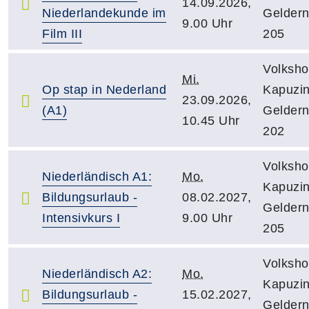
14.09.2026,
Niederlandekunde im
Gelder
9.00 Uhr
Film III
205
Volksho
Mi.
Op stap in Nederland
Kapuzin
23.09.2026,
(A1)
Gelder
10.45 Uhr
202
Volksho
Niederländisch A1:
Mo.
Kapuzin
Bildungsurlaub -
08.02.2027,
Gelder
Intensivkurs I
9.00 Uhr
205
Volksho
Niederländisch A2:
Mo.
Kapuzin
Bildungsurlaub -
15.02.2027,
Gelder