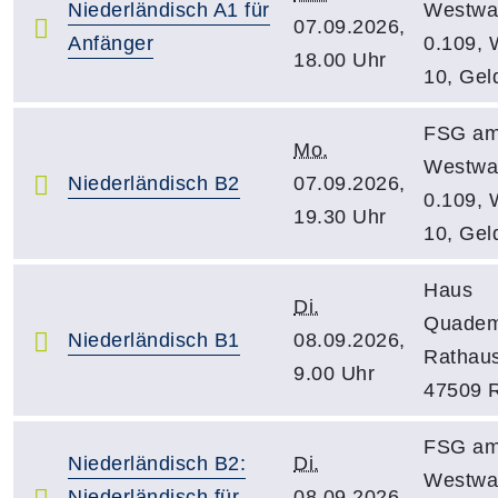
Niederländisch A1 für
Westwa
07.09.2026,
Anfänger
0.109, 
18.00 Uhr
10, Gel
FSG a
Mo.
Westwa
Niederländisch B2
07.09.2026,
0.109, 
19.30 Uhr
10, Gel
Haus
Di.
Quadem
Niederländisch B1
08.09.2026,
Rathaus
9.00 Uhr
47509 
FSG a
Niederländisch B2:
Di.
Westwa
Niederländisch für
08.09.2026,