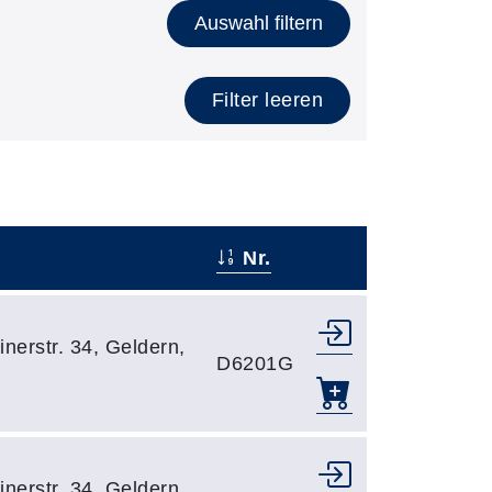
Auswahl filtern
Filter leeren
Nr.
–
nerstr. 34, Geldern,
D6201G
nerstr. 34, Geldern,