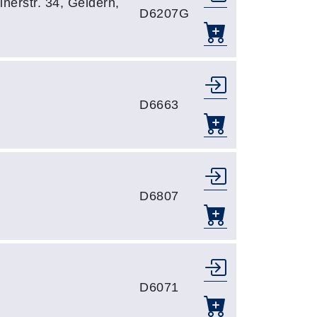
nerstr. 34, Geldern,
D6207G
D6663
D6807
D6071