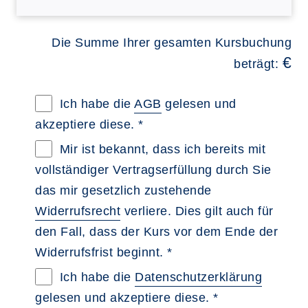
Die Summe Ihrer gesamten Kursbuchung
€
beträgt:
Allgemeine Geschäftsbedingungen im neue
Ich habe die
AGB
gelesen und
akzeptiere diese. *
Widerrufsbelehrung im neuen Browsertab 
Mir ist bekannt, dass ich bereits mit
vollständiger Vertragserfüllung durch Sie
das mir gesetzlich zustehende
Widerrufsrecht
verliere. Dies gilt auch für
den Fall, dass der Kurs vor dem Ende der
Widerrufsfrist beginnt. *
Datenschutzerklärung im neuen Browserta
Ich habe die
Datenschutzerklärung
gelesen und akzeptiere diese. *