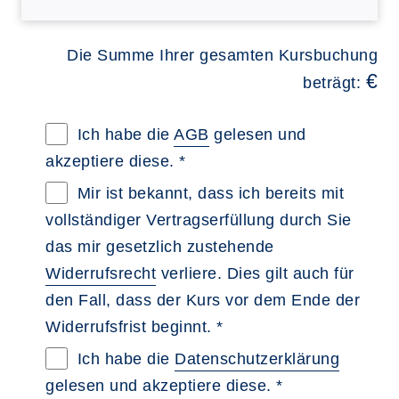
Die Summe Ihrer gesamten Kursbuchung
€
beträgt:
Allgemeine Geschäftsbedingungen im neue
Ich habe die
AGB
gelesen und
akzeptiere diese. *
Widerrufsbelehrung im neuen Browsertab 
Mir ist bekannt, dass ich bereits mit
vollständiger Vertragserfüllung durch Sie
das mir gesetzlich zustehende
Widerrufsrecht
verliere. Dies gilt auch für
den Fall, dass der Kurs vor dem Ende der
Widerrufsfrist beginnt. *
Datenschutzerklärung im neuen Browserta
Ich habe die
Datenschutzerklärung
gelesen und akzeptiere diese. *