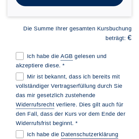
Die Summe Ihrer gesamten Kursbuchung
€
beträgt:
Allgemeine Geschäftsbedingungen im neue
Ich habe die
AGB
gelesen und
akzeptiere diese. *
Widerrufsbelehrung im neuen Browsertab 
Mir ist bekannt, dass ich bereits mit
vollständiger Vertragserfüllung durch Sie
das mir gesetzlich zustehende
Widerrufsrecht
verliere. Dies gilt auch für
den Fall, dass der Kurs vor dem Ende der
Widerrufsfrist beginnt. *
Datenschutzerklärung im neuen Browserta
Ich habe die
Datenschutzerklärung