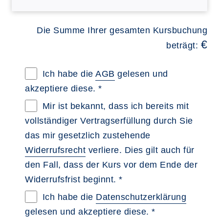
Die Summe Ihrer gesamten Kursbuchung
€
beträgt:
Allgemeine Geschäftsbedingungen im neue
Ich habe die
AGB
gelesen und
akzeptiere diese. *
Widerrufsbelehrung im neuen Browsertab 
Mir ist bekannt, dass ich bereits mit
vollständiger Vertragserfüllung durch Sie
das mir gesetzlich zustehende
Widerrufsrecht
verliere. Dies gilt auch für
den Fall, dass der Kurs vor dem Ende der
Widerrufsfrist beginnt. *
Datenschutzerklärung im neuen Browserta
Ich habe die
Datenschutzerklärung
gelesen und akzeptiere diese. *