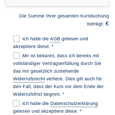
Die Summe Ihrer gesamten Kursbuchung
€
beträgt:
Allgemeine Geschäftsbedingungen im neue
Ich habe die
AGB
gelesen und
akzeptiere diese. *
Widerrufsbelehrung im neuen Browsertab 
Mir ist bekannt, dass ich bereits mit
vollständiger Vertragserfüllung durch Sie
das mir gesetzlich zustehende
Widerrufsrecht
verliere. Dies gilt auch für
den Fall, dass der Kurs vor dem Ende der
Widerrufsfrist beginnt. *
Datenschutzerklärung im neuen Browserta
Ich habe die
Datenschutzerklärung
gelesen und akzeptiere diese. *