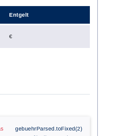
Entgelt
€
as
gebuehrParsed.toFixed(2)