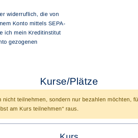
r widerruflich, die von
inem Konto mittels SEPA-
 ich mein Kreditinstitut
onto gezogenen
Kurse/Plätze
n nicht teilnehmen, sondern nur bezahlen möchten, f
bst am Kurs teilnehmen" raus.
Kurs