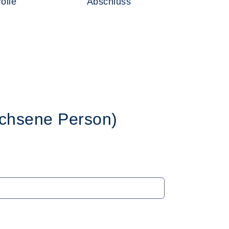
olle
Abschluss
chsene Person)