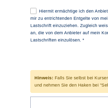
Hiermit ermächtige ich den Anbiete
mir zu entrichtenden Entgelte von me
Lastschrift einzuziehen. Zugleich weise
an, die von dem Anbieter auf mein K
Lastschriften einzulösen. *
Hinweis:
Falls Sie selbst bei Kurse
und nehmen Sie den Haken bei "Sel