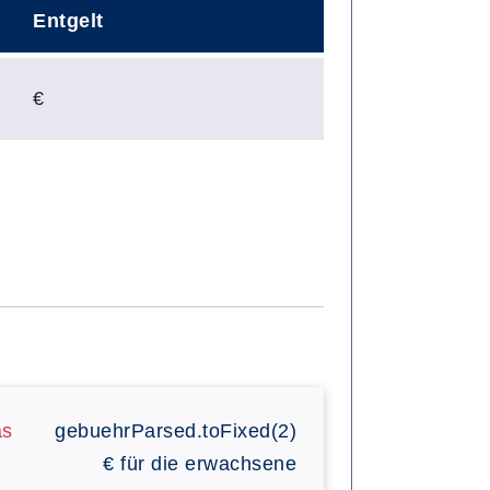
Entgelt
€
as
gebuehrParsed.toFixed(2)
€
für die erwachsene