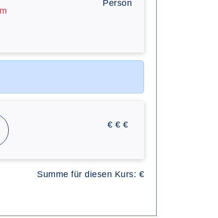
Person
am
€
€
€
Summe für diesen Kurs:
€