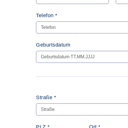
Telefon *
Geburtsdatum
Straße *
PLZ *
Ort *