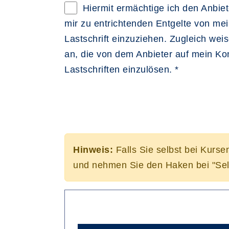
Hiermit ermächtige ich den Anbiete
mir zu entrichtenden Entgelte von me
Lastschrift einzuziehen. Zugleich weise
an, die von dem Anbieter auf mein K
Lastschriften einzulösen. *
Hinweis:
Falls Sie selbst bei Kurse
und nehmen Sie den Haken bei "Sel