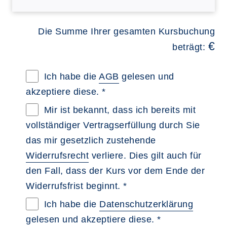
Die Summe Ihrer gesamten Kursbuchung
€
beträgt:
Allgemeine Geschäftsbedingungen im neue
Ich habe die
AGB
gelesen und
akzeptiere diese. *
Widerrufsbelehrung im neuen Browsertab 
Mir ist bekannt, dass ich bereits mit
vollständiger Vertragserfüllung durch Sie
das mir gesetzlich zustehende
Widerrufsrecht
verliere. Dies gilt auch für
den Fall, dass der Kurs vor dem Ende der
Widerrufsfrist beginnt. *
Datenschutzerklärung im neuen Browserta
Ich habe die
Datenschutzerklärung
gelesen und akzeptiere diese. *