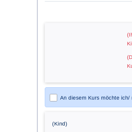
(I
Ki
(
Ku
An diesem Kurs möchte ich/
(Kind)