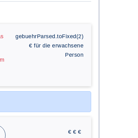
as
gebuehrParsed.toFixed(2)
€
für die erwachsene
Person
am
€
€
€