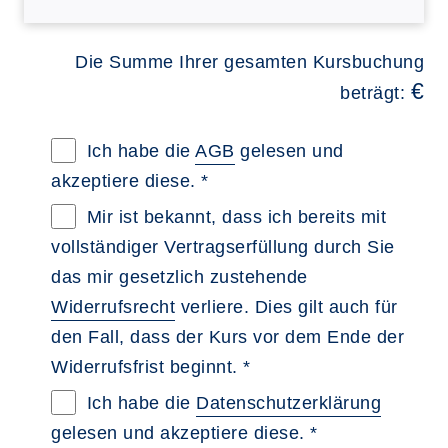
Die Summe Ihrer gesamten Kursbuchung
€
beträgt:
Allgemeine Geschäftsbedingungen im neue
Ich habe die
AGB
gelesen und
akzeptiere diese. *
Widerrufsbelehrung im neuen Browsertab 
Mir ist bekannt, dass ich bereits mit
vollständiger Vertragserfüllung durch Sie
das mir gesetzlich zustehende
Widerrufsrecht
verliere. Dies gilt auch für
den Fall, dass der Kurs vor dem Ende der
Widerrufsfrist beginnt. *
Datenschutzerklärung im neuen Browserta
Ich habe die
Datenschutzerklärung
gelesen und akzeptiere diese. *