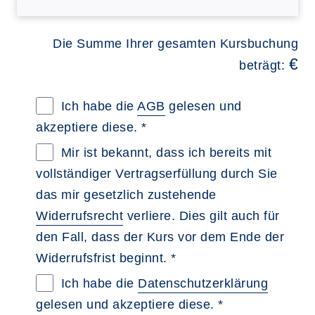
Die Summe Ihrer gesamten Kursbuchung
€
beträgt:
Allgemeine Geschäftsbedingungen im neue
Ich habe die
AGB
gelesen und
akzeptiere diese. *
Widerrufsbelehrung im neuen Browsertab 
Mir ist bekannt, dass ich bereits mit
vollständiger Vertragserfüllung durch Sie
das mir gesetzlich zustehende
Widerrufsrecht
verliere. Dies gilt auch für
den Fall, dass der Kurs vor dem Ende der
Widerrufsfrist beginnt. *
Datenschutzerklärung im neuen Browserta
Ich habe die
Datenschutzerklärung
gelesen und akzeptiere diese. *