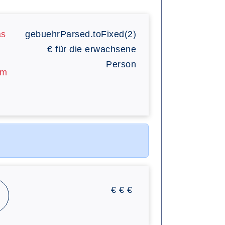
as
gebuehrParsed.toFixed(2)
€
für die erwachsene
Person
am
€
€
€