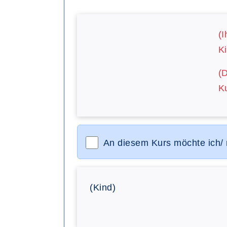
(I
Ki
(
Ku
An diesem Kurs möchte ich/
(Kind)