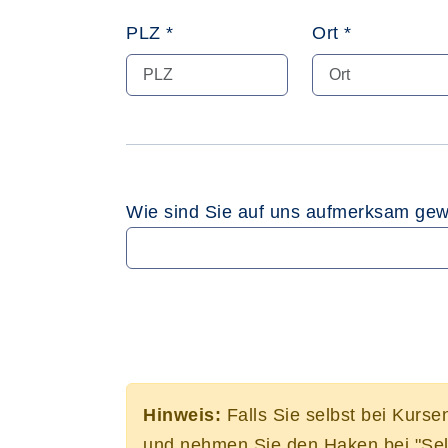
PLZ *
Ort *
Wie sind Sie auf uns aufmerksam ge
Hinweis:
Falls Sie selbst bei Kurse
und nehmen Sie den Haken bei "Sel