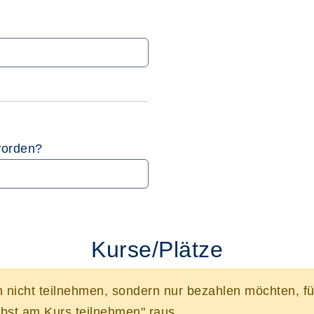
worden?
Kurse/Plätze
n nicht teilnehmen, sondern nur bezahlen möchten, f
bst am Kurs teilnehmen" raus.