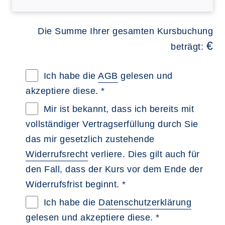
Die Summe Ihrer gesamten Kursbuchung
€
beträgt:
Allgemeine Geschäftsbedingungen im neue
Ich habe die
AGB
gelesen und
akzeptiere diese. *
Widerrufsbelehrung im neuen Browsertab 
Mir ist bekannt, dass ich bereits mit
vollständiger Vertragserfüllung durch Sie
das mir gesetzlich zustehende
Widerrufsrecht
verliere. Dies gilt auch für
den Fall, dass der Kurs vor dem Ende der
Widerrufsfrist beginnt. *
Datenschutzerklärung im neuen Browserta
Ich habe die
Datenschutzerklärung
gelesen und akzeptiere diese. *