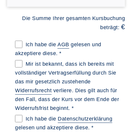
Die Summe Ihrer gesamten Kursbuchung
€
beträgt:
Allgemeine Geschäftsbedingungen im neue
Ich habe die
AGB
gelesen und
akzeptiere diese. *
Widerrufsbelehrung im neuen Browsertab 
Mir ist bekannt, dass ich bereits mit
vollständiger Vertragserfüllung durch Sie
das mir gesetzlich zustehende
Widerrufsrecht
verliere. Dies gilt auch für
den Fall, dass der Kurs vor dem Ende der
Widerrufsfrist beginnt. *
Datenschutzerklärung im neuen Browserta
Ich habe die
Datenschutzerklärung
gelesen und akzeptiere diese. *