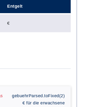
Entgelt
€
as
gebuehrParsed.toFixed(2)
€
für die erwachsene