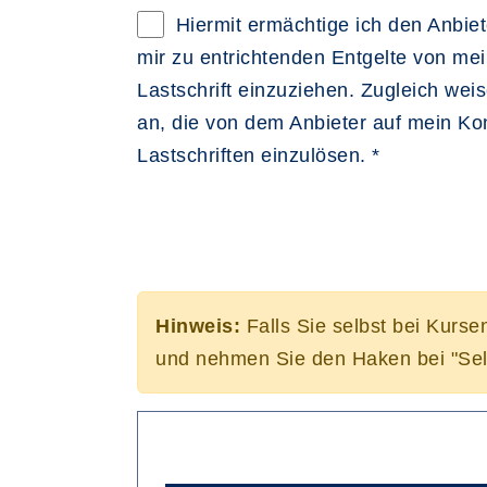
Hiermit ermächtige ich den Anbiete
mir zu entrichtenden Entgelte von me
Lastschrift einzuziehen. Zugleich weise
an, die von dem Anbieter auf mein K
Lastschriften einzulösen. *
Hinweis:
Falls Sie selbst bei Kurse
und nehmen Sie den Haken bei "Sel