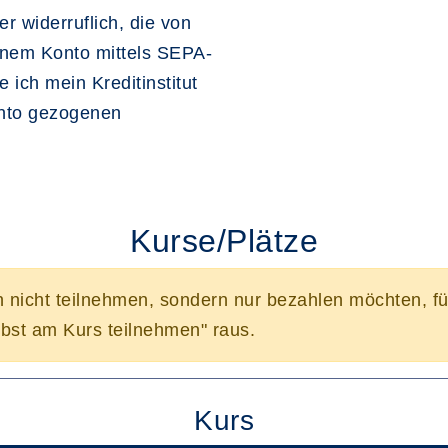
r widerruflich, die von
inem Konto mittels SEPA-
 ich mein Kreditinstitut
onto gezogenen
Kurse/Plätze
n nicht teilnehmen, sondern nur bezahlen möchten, f
bst am Kurs teilnehmen" raus.
Kurs