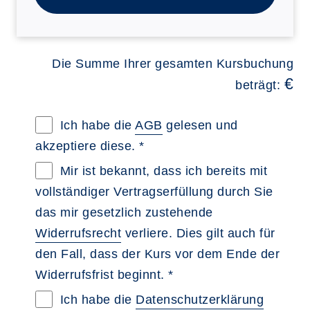
Die Summe Ihrer gesamten Kursbuchung
€
beträgt:
Allgemeine Geschäftsbedingungen im neue
Ich habe die
AGB
gelesen und
akzeptiere diese. *
Widerrufsbelehrung im neuen Browsertab 
Mir ist bekannt, dass ich bereits mit
vollständiger Vertragserfüllung durch Sie
das mir gesetzlich zustehende
Widerrufsrecht
verliere. Dies gilt auch für
den Fall, dass der Kurs vor dem Ende der
Widerrufsfrist beginnt. *
Datenschutzerklärung im neuen Browserta
Ich habe die
Datenschutzerklärung