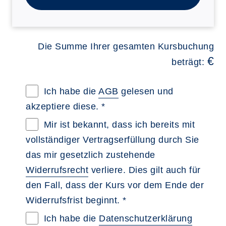
Die Summe Ihrer gesamten Kursbuchung
€
beträgt:
Allgemeine Geschäftsbedingungen im neue
Ich habe die
AGB
gelesen und
akzeptiere diese. *
Widerrufsbelehrung im neuen Browsertab 
Mir ist bekannt, dass ich bereits mit
vollständiger Vertragserfüllung durch Sie
das mir gesetzlich zustehende
Widerrufsrecht
verliere. Dies gilt auch für
den Fall, dass der Kurs vor dem Ende der
Widerrufsfrist beginnt. *
Datenschutzerklärung im neuen Browserta
Ich habe die
Datenschutzerklärung