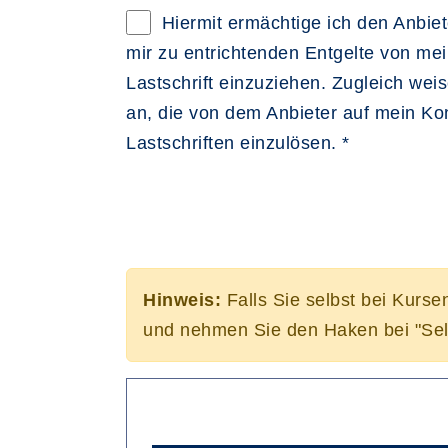
Hiermit ermächtige ich den Anbiete
mir zu entrichtenden Entgelte von me
Lastschrift einzuziehen. Zugleich weise
an, die von dem Anbieter auf mein K
Lastschriften einzulösen. *
Hinweis:
Falls Sie selbst bei Kurse
und nehmen Sie den Haken bei "Sel