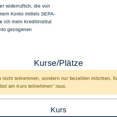
r widerruflich, die von
inem Konto mittels SEPA-
 ich mein Kreditinstitut
onto gezogenen
Kurse/Plätze
n nicht teilnehmen, sondern nur bezahlen möchten, f
bst am Kurs teilnehmen" raus.
Kurs