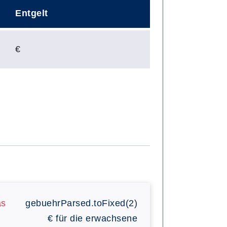
Entgelt
€
as
gebuehrParsed.toFixed(2)
€
für die erwachsene