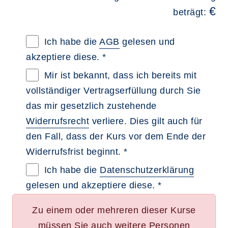
€
beträgt:
Allgemeine Geschäftsbedingungen im neue
Ich habe die
AGB
gelesen und
akzeptiere diese. *
Widerrufsbelehrung im neuen Browsertab 
Mir ist bekannt, dass ich bereits mit
vollständiger Vertragserfüllung durch Sie
das mir gesetzlich zustehende
Widerrufsrecht
verliere. Dies gilt auch für
den Fall, dass der Kurs vor dem Ende der
Widerrufsfrist beginnt. *
Datenschutzerklärung im neuen Browserta
Ich habe die
Datenschutzerklärung
gelesen und akzeptiere diese. *
Zu einem oder mehreren dieser Kurse
müssen Sie auch weitere Personen