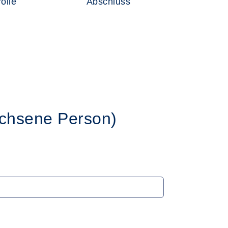
olle
Abschluss
chsene Person)