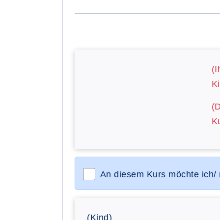
(I
Ki
(
Ku
An diesem Kurs möchte ich/
(Kind)