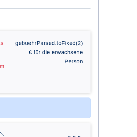
as
gebuehrParsed.toFixed(2)
€
für die erwachsene
Person
am