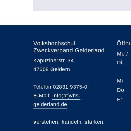
Volkshochschul
Öffn
Zweckverband Gelderland
Mo /
Kapuzinerstr. 34
Di
47608 Geldern
Mi
Telefon 02831 9375-0
Do
E-Mail:
info(at)vhs-
Fr
gelderland.de
v
erstehen.
h
andeln.
s
tärken.