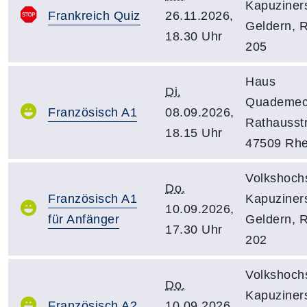
Kapuziners
Frankreich Quiz
26.11.2026,
Geldern, 
18.30 Uhr
205
Haus
Di.
Quademec
Französisch A1
08.09.2026,
Rathausstr
18.15 Uhr
47509 Rhe
Volkshoch
Do.
Französisch A1
Kapuziners
10.09.2026,
für Anfänger
Geldern, 
17.30 Uhr
202
Volkshoch
Do.
Kapuziners
Französisch A2
10.09.2026,