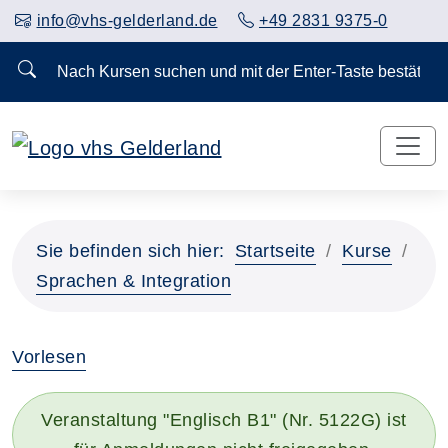
info@vhs-gelderland.de
+49 2831 9375-0
Nach Kursen suchen und mit der Enter-Taste bestä
Vorheriges Slider-Bild anzeigen
Näch
Sie befinden sich hier:
Startseite
Kurse
Sprachen & Integration
Vorlesen
Veranstaltung "Englisch B1" (Nr. 5122G) ist