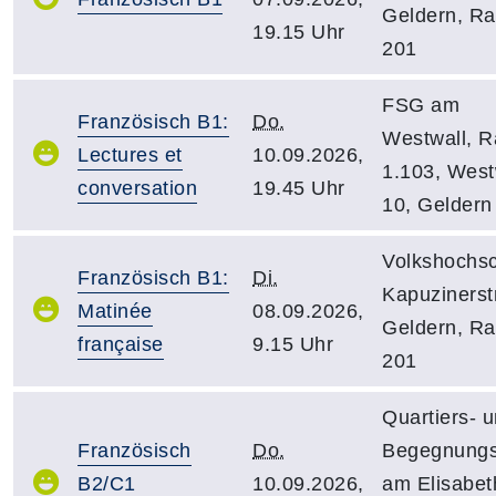
Geldern, R
19.15 Uhr
201
FSG am
Französisch B1:
Do.
Westwall, 
Lectures et
10.09.2026,
1.103, West
conversation
19.45 Uhr
10, Geldern
Volkshochsc
Französisch B1:
Di.
Kapuzinerstr
Matinée
08.09.2026,
Geldern, R
française
9.15 Uhr
201
Quartiers- 
Französisch
Do.
Begegnungst
B2/C1
10.09.2026,
am Elisabet