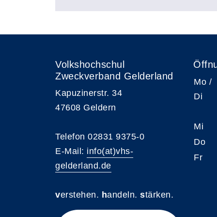
Volkshochschul
Öffn
Zweckverband Gelderland
Mo /
Kapuzinerstr. 34
Di
47608 Geldern
Mi
Telefon 02831 9375-0
Do
E-Mail:
info(at)vhs-
Fr
gelderland.de
v
erstehen.
h
andeln.
s
tärken.