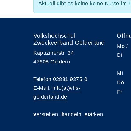
Aktuell gibt es keine keine Kurse im 
Volkshochschul
Öffn
Zweckverband Gelderland
Mo /
Kapuzinerstr. 34
Di
47608 Geldern
Mi
Telefon 02831 9375-0
Do
E-Mail:
info(at)vhs-
Fr
gelderland.de
v
erstehen.
h
andeln.
s
tärken.