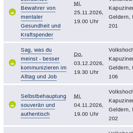
Mi.
Bewahrer von
Kapuziner
25.11.2026,
mentaler
Geldern,
19.00 Uhr
Gesundheit und
201
Kraftspender
Sag, was du
Volkshoc
Do.
meinst - besser
Kapuziner
03.12.2026,
kommunizieren im
Geldern,
19.30 Uhr
Alltag und Job
106
Volkshoc
Selbstbehauptung
Mi.
Kapuziner
souverän und
04.11.2026,
Geldern,
authentisch
19.00 Uhr
202