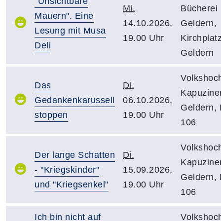
"Unsichtbare
Mi.
Bücherei
Mauern". Eine
14.10.2026,
Geldern,
Lesung mit Musa
19.00 Uhr
Kirchplatz
Deli
Geldern
Volkshoc
Das
Di.
Kapuziner
Gedankenkarussell
06.10.2026,
Geldern,
stoppen
19.00 Uhr
106
Volkshoc
Der lange Schatten
Di.
Kapuziner
- "Kriegskinder"
15.09.2026,
Geldern,
und "Kriegsenkel"
19.00 Uhr
106
Ich bin nicht auf
Volkshoc