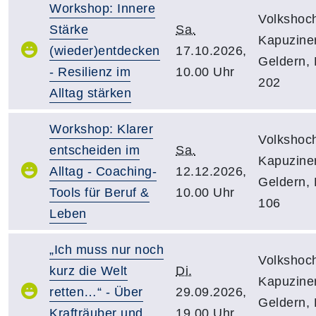
Workshop: Innere
Volkshoc
Stärke
Sa.
Kapuziner
(wieder)entdecken
17.10.2026,
Geldern,
- Resilienz im
10.00 Uhr
202
Alltag stärken
Workshop: Klarer
Volkshoc
entscheiden im
Sa.
Kapuziner
Alltag - Coaching-
12.12.2026,
Geldern,
Tools für Beruf &
10.00 Uhr
106
Leben
„Ich muss nur noch
Volkshoc
kurz die Welt
Di.
Kapuziner
retten…“ - Über
29.09.2026,
Geldern,
Krafträuber und
19.00 Uhr