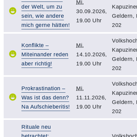
Mi.
der Welt, um zu
Kapuziner
30.09.2026,
sein, wie andere
Geldern,
19.00 Uhr
mich gerne hätten!
202
Volkshoc
Konflikte –
Mi.
Kapuziner
Miteinander reden
14.10.2026,
Geldern,
aber richtig!
19.00 Uhr
202
Volkshoc
Prokrastination –
Mi.
Kapuziner
Was ist das denn?
11.11.2026,
Geldern,
Na Aufschieberitis!
19.00 Uhr
202
Rituale neu
betrachtet:
Volkshoc