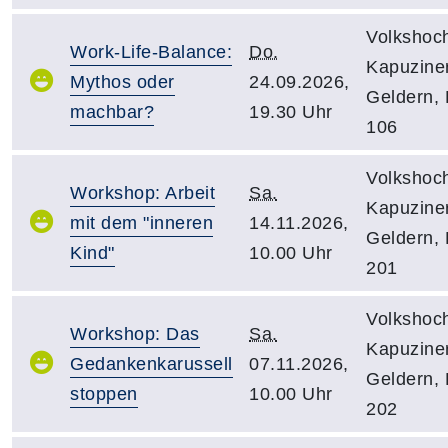
Volkshoc
Work-Life-Balance:
Do.
Kapuziner
Mythos oder
24.09.2026,
Geldern,
machbar?
19.30 Uhr
106
Volkshoc
Workshop: Arbeit
Sa.
Kapuziner
mit dem "inneren
14.11.2026,
Geldern,
Kind"
10.00 Uhr
201
Volkshoc
Workshop: Das
Sa.
Kapuziner
Gedankenkarussell
07.11.2026,
Geldern,
stoppen
10.00 Uhr
202