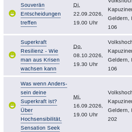
Volkshoc
Souverän
Di.
Kapuziner
Entscheidungen
22.09.2026,
Geldern,
treffen
19.00 Uhr
106
Superkraft
Volkshoc
Do.
Resilienz - Wie
Kapuziner
08.10.2026,
man aus Krisen
Geldern,
19.30 Uhr
wachsen kann
106
Was wenn Anders-
sein deine
Volkshoc
Mi.
Superkraft ist?
Kapuziner
16.09.2026,
Über
Geldern,
19.00 Uhr
Hochsensibilität,
202
Sensation Seek