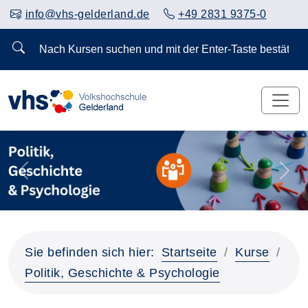
info@vhs-gelderland.de
+49 2831 9375-0
Nach Kursen suchen und mit der Enter-Taste bestä
Vorheriges Slider-Bild anzeigen
Näch
Sie befinden sich hier:
Startseite
Kurse
Politik, Geschichte & Psychologie