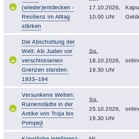
(wieder)entdecken -
17.10.2026,
Kapuz
Resilienz im Alltag
10.00 Uhr
Geld
stärken
Die Abschottung der
Welt: Als Juden vor
So.
verschlossenen
18.10.2026,
onlin
Grenzen standen.
19.30 Uhr
1933–194
Versunkene Welten:
So.
Ruinenstädte in der
25.10.2026,
onlin
Antike von Troja bis
19.30 Uhr
Pompeji
Künstliche Intelligenz
Mi.