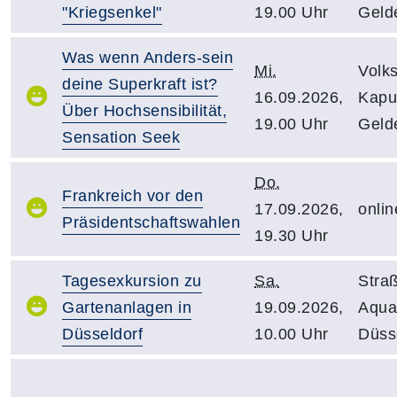
"Kriegsenkel"
19.00 Uhr
Geld
Was wenn Anders-sein
Mi.
Volk
deine Superkraft ist?
16.09.2026,
Kapuz
Über Hochsensibilität,
19.00 Uhr
Geld
Sensation Seek
Do.
Frankreich vor den
17.09.2026,
onlin
Präsidentschaftswahlen
19.30 Uhr
Tagesexkursion zu
Sa.
Stra
Gartenanlagen in
19.09.2026,
Aqua
Düsseldorf
10.00 Uhr
Düss