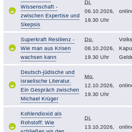
Di.
Wissenschaft -
06.10.2026,
onlin
zwischen Expertise und
19.30 Uhr
Skepsis
Superkraft Resilienz -
Do.
Volk
Wie man aus Krisen
08.10.2026,
Kapuz
wachsen kann
19.30 Uhr
Geld
Deutsch-jüdische und
Mo.
israelische Literatur.
12.10.2026,
onlin
Ein Gespräch zwischen
19.30 Uhr
Michael Krüger
Kohlendioxid als
Di.
Rohstoff: Wie
13.10.2026,
onlin
schließen wir den