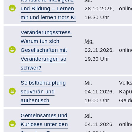
und Bildung – Lernen
28.10.2026,
onlin
mit und lernen trotz KI
19.30 Uhr
Veränderungsstress.
Warum tun sich
Mo.
Gesellschaften mit
02.11.2026,
onlin
Veränderungen so
19.30 Uhr
schwer?
Selbstbehauptung
Mi.
Volk
souverän und
04.11.2026,
Kapuz
authentisch
19.00 Uhr
Geld
Gemeinsames und
Mi.
Kurioses unter den
04.11.2026,
onlin