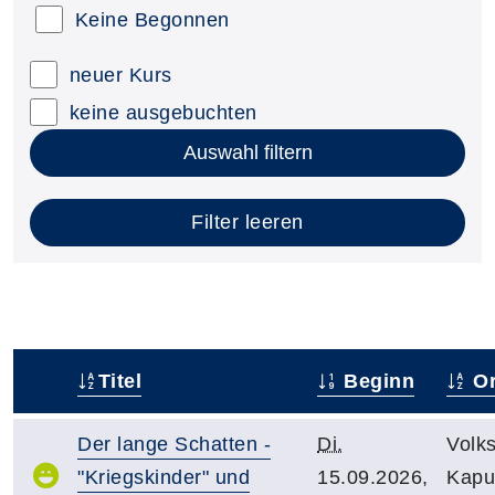
Keine Begonnen
neuer Kurs
keine ausgebuchten
Auswahl filtern
Filter leeren
Titel
Beginn
Or
–
Der lange Schatten -
Di.
Volk
"Kriegskinder" und
15.09.2026,
Kapuz