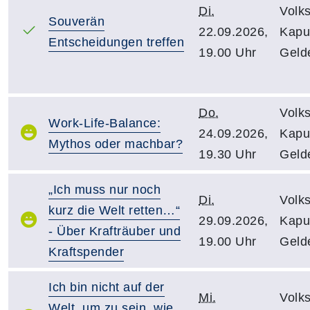
Di.
Volk
Souverän
22.09.2026,
Kapuz
Entscheidungen treffen
19.00 Uhr
Geld
Do.
Volk
Work-Life-Balance:
24.09.2026,
Kapuz
Mythos oder machbar?
19.30 Uhr
Geld
„Ich muss nur noch
Di.
Volk
kurz die Welt retten…“
29.09.2026,
Kapuz
- Über Krafträuber und
19.00 Uhr
Geld
Kraftspender
Ich bin nicht auf der
Mi.
Volk
Welt, um zu sein, wie