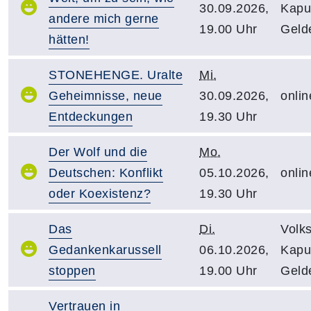
30.09.2026,
Kapuz
andere mich gerne
19.00 Uhr
Geld
hätten!
STONEHENGE. Uralte
Mi.
Geheimnisse, neue
30.09.2026,
onlin
Entdeckungen
19.30 Uhr
Der Wolf und die
Mo.
Deutschen: Konflikt
05.10.2026,
onlin
oder Koexistenz?
19.30 Uhr
Das
Di.
Volk
Gedankenkarussell
06.10.2026,
Kapuz
stoppen
19.00 Uhr
Geld
Vertrauen in