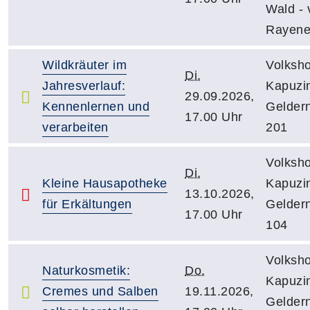
Wald - 
Rayene
Wildkräuter im
Volksh
Di.
Jahresverlauf:
Kapuzin
29.09.2026,
Kennenlernen und
Gelder
17.00 Uhr
verarbeiten
201
Volksh
Di.
Kleine Hausapotheke
Kapuzin
13.10.2026,
für Erkältungen
Gelder
17.00 Uhr
104
Volksh
Naturkosmetik:
Do.
Kapuzin
Cremes und Salben
19.11.2026,
Gelder