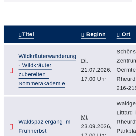
Titel
Beginn
Ort
–
Schönst
Wildkräuterwanderung
Di.
Zentru
- Wildkräuter
21.07.2026,
Oermte
zubereiten -
17.00 Uhr
Rheurdt
Sommerakademie
216-21
Waldge
Littard 
Mi.
Waldspaziergang im
Rheurdt
23.09.2026,
Frühherbst
Parkpl
17.00 Uhr