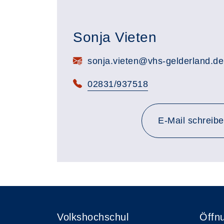
Sonja Vieten
E-Mail:
sonja.vieten@vhs-gelderland.de
Telefon:
02831/937518
E-Mail schreib
Volkshochschul
Öffn