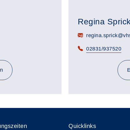
Regina Spric
E-Mail:
regina.sprick@vhs
Telefon:
02831/937520
en
E
ungszeiten
Quicklinks